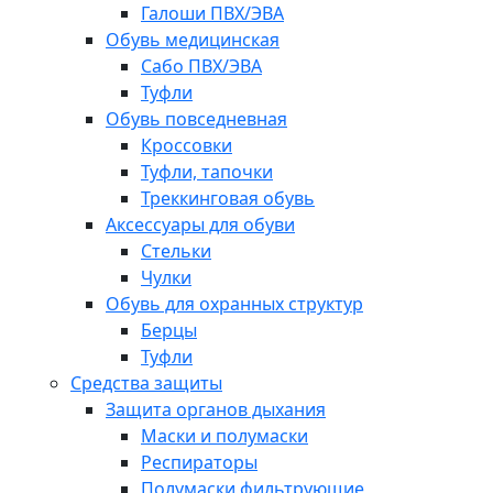
Галоши ПВХ/ЭВА
Обувь медицинская
Сабо ПВХ/ЭВА
Туфли
Обувь повседневная
Кроссовки
Туфли, тапочки
Треккинговая обувь
Аксессуары для обуви
Стельки
Чулки
Обувь для охранных структур
Берцы
Туфли
Средства защиты
Защита органов дыхания
Маски и полумаски
Респираторы
Полумаски фильтрующие