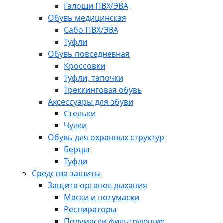
Галоши ПВХ/ЭВА
Обувь медицинская
Сабо ПВХ/ЭВА
Туфли
Обувь повседневная
Кроссовки
Туфли, тапочки
Треккинговая обувь
Аксессуары для обуви
Стельки
Чулки
Обувь для охранных структур
Берцы
Туфли
Средства защиты
Защита органов дыхания
Маски и полумаски
Респираторы
Полумаски фильтрующие