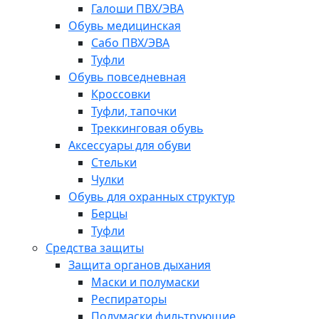
Галоши ПВХ/ЭВА
Обувь медицинская
Сабо ПВХ/ЭВА
Туфли
Обувь повседневная
Кроссовки
Туфли, тапочки
Треккинговая обувь
Аксессуары для обуви
Стельки
Чулки
Обувь для охранных структур
Берцы
Туфли
Средства защиты
Защита органов дыхания
Маски и полумаски
Респираторы
Полумаски фильтрующие