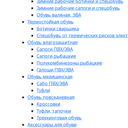
Зимние рабочие ботинки и спецобувь
Зимние рабочие сапоги и спецобувь
Обувь валяная, ЭВА
Термостойкая обувь
Ботинки сварщика
Спецобувь от термических рисков элект
Обувь влагозащитная
Сапоги ПВХ/ЭВА
Сапоги рыбацкие
Полукомбинезоны рыбацкие
Галоши ПВХ/ЭВА
Обувь медицинская
Сабо ПВХ/ЭВА
Туфли
Обувь повседневная
Кроссовки
Туфли, тапочки
Треккинговая обувь
Аксессуары для обуви