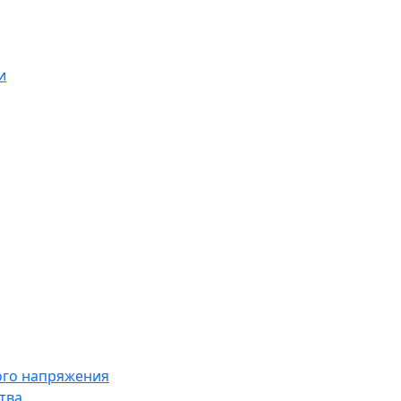
и
ого напряжения
тва