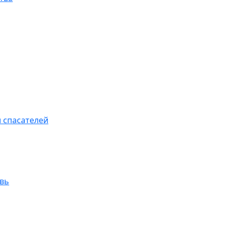
 спасателей
увь