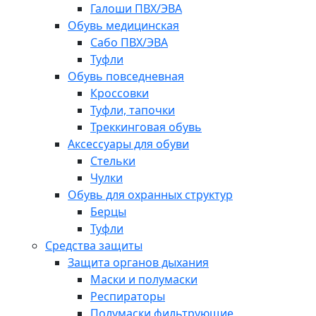
Галоши ПВХ/ЭВА
Обувь медицинская
Сабо ПВХ/ЭВА
Туфли
Обувь повседневная
Кроссовки
Туфли, тапочки
Треккинговая обувь
Аксессуары для обуви
Стельки
Чулки
Обувь для охранных структур
Берцы
Туфли
Средства защиты
Защита органов дыхания
Маски и полумаски
Респираторы
Полумаски фильтрующие