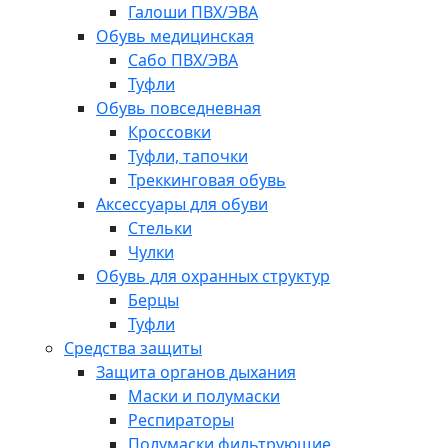
Галоши ПВХ/ЭВА
Обувь медицинская
Сабо ПВХ/ЭВА
Туфли
Обувь повседневная
Кроссовки
Туфли, тапочки
Треккинговая обувь
Аксессуары для обуви
Стельки
Чулки
Обувь для охранных структур
Берцы
Туфли
Средства защиты
Защита органов дыхания
Маски и полумаски
Респираторы
Полумаски фильтрующие