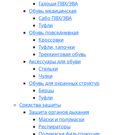
Галоши ПВХ/ЭВА
Обувь медицинская
Сабо ПВХ/ЭВА
Туфли
Обувь повседневная
Кроссовки
Туфли, тапочки
Треккинговая обувь
Аксессуары для обуви
Стельки
Чулки
Обувь для охранных структур
Берцы
Туфли
Средства защиты
Защита органов дыхания
Маски и полумаски
Респираторы
Полумаски фильтрующие