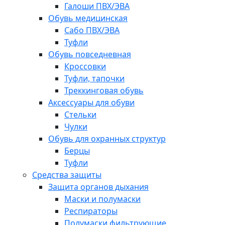
Галоши ПВХ/ЭВА
Обувь медицинская
Сабо ПВХ/ЭВА
Туфли
Обувь повседневная
Кроссовки
Туфли, тапочки
Треккинговая обувь
Аксессуары для обуви
Стельки
Чулки
Обувь для охранных структур
Берцы
Туфли
Средства защиты
Защита органов дыхания
Маски и полумаски
Респираторы
Полумаски фильтрующие