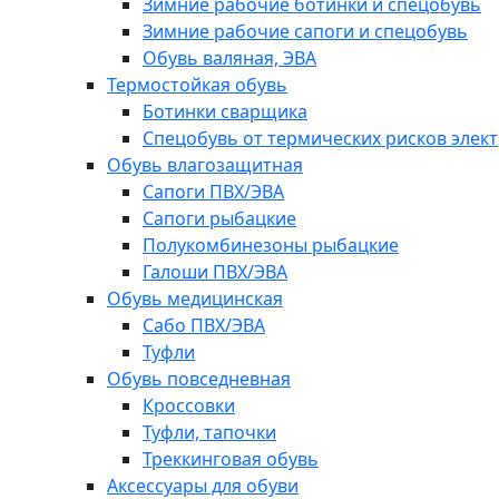
Зимние рабочие ботинки и спецобувь
Зимние рабочие сапоги и спецобувь
Обувь валяная, ЭВА
Термостойкая обувь
Ботинки сварщика
Спецобувь от термических рисков элект
Обувь влагозащитная
Сапоги ПВХ/ЭВА
Сапоги рыбацкие
Полукомбинезоны рыбацкие
Галоши ПВХ/ЭВА
Обувь медицинская
Сабо ПВХ/ЭВА
Туфли
Обувь повседневная
Кроссовки
Туфли, тапочки
Треккинговая обувь
Аксессуары для обуви