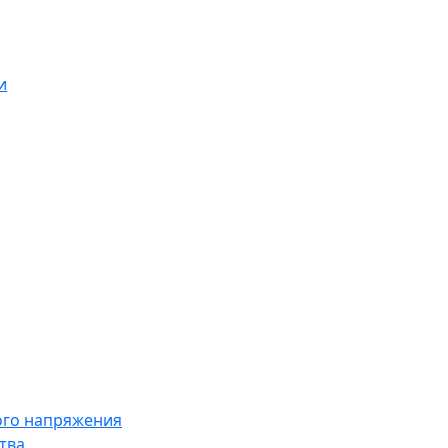
и
ого напряжения
тва