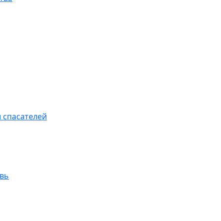
 спасателей
увь