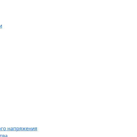
и
ого напряжения
тва