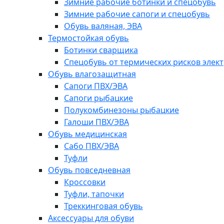
Зимние рабочие ботинки и спецобувь
Зимние рабочие сапоги и спецобувь
Обувь валяная, ЭВА
Термостойкая обувь
Ботинки сварщика
Спецобувь от термических рисков элект
Обувь влагозащитная
Сапоги ПВХ/ЭВА
Сапоги рыбацкие
Полукомбинезоны рыбацкие
Галоши ПВХ/ЭВА
Обувь медицинская
Сабо ПВХ/ЭВА
Туфли
Обувь повседневная
Кроссовки
Туфли, тапочки
Треккинговая обувь
Аксессуары для обуви