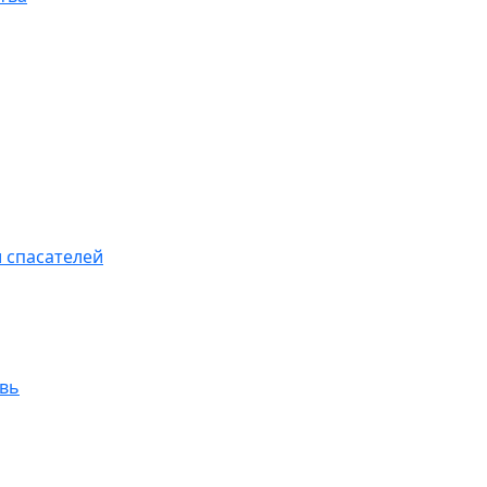
 спасателей
увь