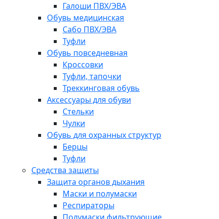
Галоши ПВХ/ЭВА
Обувь медицинская
Сабо ПВХ/ЭВА
Туфли
Обувь повседневная
Кроссовки
Туфли, тапочки
Треккинговая обувь
Аксессуары для обуви
Стельки
Чулки
Обувь для охранных структур
Берцы
Туфли
Средства защиты
Защита органов дыхания
Маски и полумаски
Респираторы
Полумаски фильтрующие