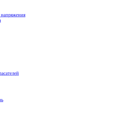
о напряжения
а
пасателей
вь