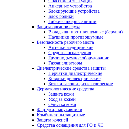
Спасение и эвакуация
Анкерные устройства
Блокирующие устройства
Блок-ролики
Гибкие анкерные линии
Защита органов слуха
Вкладыши противошумные (беруши)
Наушники противошумные
Безопасность рабочего места
Аптечки медицинские
Средства ограждения
Грузоподъемное оборудование
Газоанализаторы
Диэлектрические средства защиты
Перчатки диэлектрические
Коврики диэлектрические
Боты и галоши диэлектрические
Дерматологические средства
Защита кожи
Уход за кожей
Очистка кожи
Фартуки, нарукавники
Комбинезоны защитные
Защита коленей
Средства оснащения для ГО и ЧС