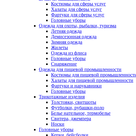
Костюмы для сферы услуг
Халаты для сферы услуг
Фартуки для сферы услуг
Головные уборы
Одежда для охоты, рыбалки, туризма
Летняя одежда
Демисезонная одежда
Зимняя одежда
Жилеты
Одежда из флиса
Головные уборы
Снаряжение
Одежда для пищевой промышленности
Костюмы для пищевой промышленност
Халаты для пищевой промышленности
Фартуки и нарукавники
Головные уборы
Трикотажные изделия
Толстовки, свитшоты
Футболки, рубашки-поло
Белье нательное, термобелье
Свитера, джемпера
Носки
Головные уборы
Кепки, бейсболки