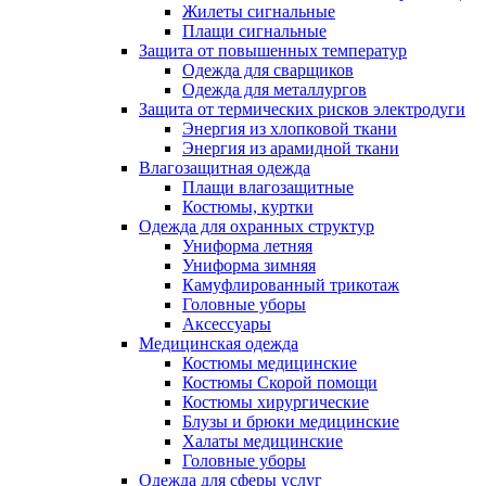
Жилеты сигнальные
Плащи сигнальные
Защита от повышенных температур
Одежда для сварщиков
Одежда для металлургов
Защита от термических рисков электродуги
Энергия из хлопковой ткани
Энергия из арамидной ткани
Влагозащитная одежда
Плащи влагозащитные
Костюмы, куртки
Одежда для охранных структур
Униформа летняя
Униформа зимняя
Камуфлированный трикотаж
Головные уборы
Аксессуары
Медицинская одежда
Костюмы медицинские
Костюмы Скорой помощи
Костюмы хирургические
Блузы и брюки медицинские
Халаты медицинские
Головные уборы
Одежда для сферы услуг