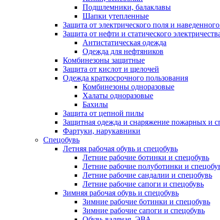
Подшлемники, балаклавы
Шапки утепленные
Защита от электрического поля и наведенног
Защита от нефти и статического электричеств
Антистатическая одежда
Одежда для нефтяников
Комбинезоны защитные
Защита от кислот и щелочей
Одежда краткосрочного пользования
Комбинезоны одноразовые
Халаты одноразовые
Бахилы
Защита от цепной пилы
Защитная одежда и снаряжение пожарных и с
Фартуки, нарукавники
Спецобувь
Летняя рабочая обувь и спецобувь
Летние рабочие ботинки и спецобувь
Летние рабочие полуботинки и спецобу
Летние рабочие сандалии и спецобувь
Летние рабочие сапоги и спецобувь
Зимняя рабочая обувь и спецобувь
Зимние рабочие ботинки и спецобувь
Зимние рабочие сапоги и спецобувь
Обувь валяная, ЭВА