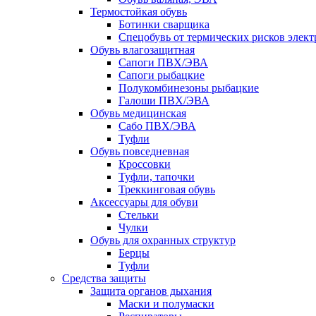
Термостойкая обувь
Ботинки сварщика
Спецобувь от термических рисков элект
Обувь влагозащитная
Сапоги ПВХ/ЭВА
Сапоги рыбацкие
Полукомбинезоны рыбацкие
Галоши ПВХ/ЭВА
Обувь медицинская
Сабо ПВХ/ЭВА
Туфли
Обувь повседневная
Кроссовки
Туфли, тапочки
Треккинговая обувь
Аксессуары для обуви
Стельки
Чулки
Обувь для охранных структур
Берцы
Туфли
Средства защиты
Защита органов дыхания
Маски и полумаски