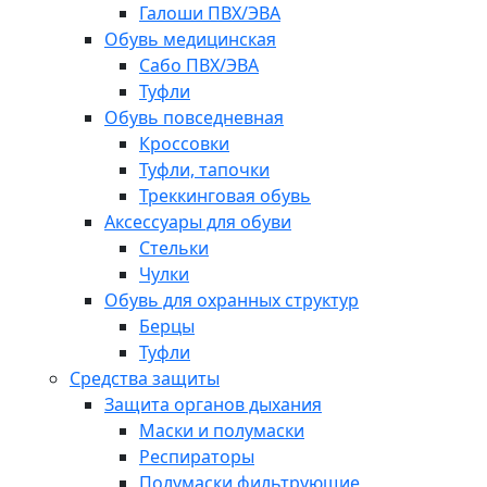
Галоши ПВХ/ЭВА
Обувь медицинская
Сабо ПВХ/ЭВА
Туфли
Обувь повседневная
Кроссовки
Туфли, тапочки
Треккинговая обувь
Аксессуары для обуви
Стельки
Чулки
Обувь для охранных структур
Берцы
Туфли
Средства защиты
Защита органов дыхания
Маски и полумаски
Респираторы
Полумаски фильтрующие