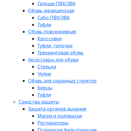
Галоши ПВХ/ЭВА
Обувь медицинская
Сабо ПВХ/ЭВА
Туфли
Обувь повседневная
Кроссовки
Туфли, тапочки
Треккинговая обувь
Аксессуары для обуви
Стельки
Чулки
Обувь для охранных структур
Берцы
Туфли
Средства защиты
Защита органов дыхания
Маски и полумаски
Респираторы
Полумаски фильтрующие