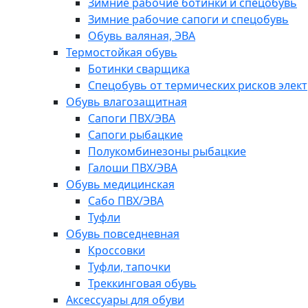
Зимние рабочие ботинки и спецобувь
Зимние рабочие сапоги и спецобувь
Обувь валяная, ЭВА
Термостойкая обувь
Ботинки сварщика
Спецобувь от термических рисков элект
Обувь влагозащитная
Сапоги ПВХ/ЭВА
Сапоги рыбацкие
Полукомбинезоны рыбацкие
Галоши ПВХ/ЭВА
Обувь медицинская
Сабо ПВХ/ЭВА
Туфли
Обувь повседневная
Кроссовки
Туфли, тапочки
Треккинговая обувь
Аксессуары для обуви