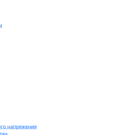
и
ого напряжения
тва