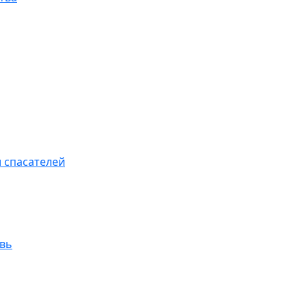
 спасателей
увь