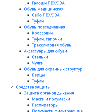
Галоши ПВХ/ЭВА
Обувь медицинская
Сабо ПВХ/ЭВА
Туфли
Обувь повседневная
Кроссовки
Туфли, тапочки
Треккинговая обувь
Аксессуары для обуви
Стельки
Чулки
Обувь для охранных структур
Берцы
Туфли
Средства защиты
Защита органов дыхания
Маски и полумаски
Респираторы
Полумаски фильтрующие