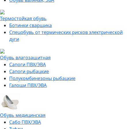
Обувь валяная, ЭВА
Термостойкая обувь
Ботинки сварщика
Спецобувь от термических рисков электрической
дуги
Обувь влагозащитная
Сапоги ПВХ/ЭВА
Сапоги рыбацкие
Полукомбинезоны рыбацкие
Галоши ПВХ/ЭВА
Обувь медицинская
Сабо ПВХ/ЭВА