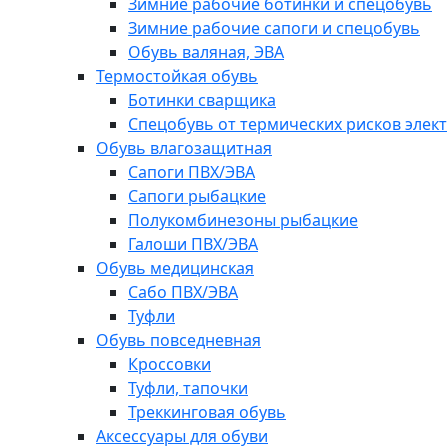
Зимние рабочие ботинки и спецобувь
Зимние рабочие сапоги и спецобувь
Обувь валяная, ЭВА
Термостойкая обувь
Ботинки сварщика
Спецобувь от термических рисков элект
Обувь влагозащитная
Сапоги ПВХ/ЭВА
Сапоги рыбацкие
Полукомбинезоны рыбацкие
Галоши ПВХ/ЭВА
Обувь медицинская
Сабо ПВХ/ЭВА
Туфли
Обувь повседневная
Кроссовки
Туфли, тапочки
Треккинговая обувь
Аксессуары для обуви