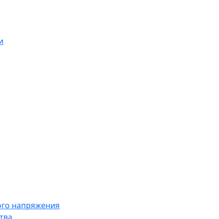
и
ого напряжения
тва