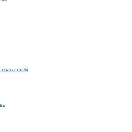
 спасателей
увь