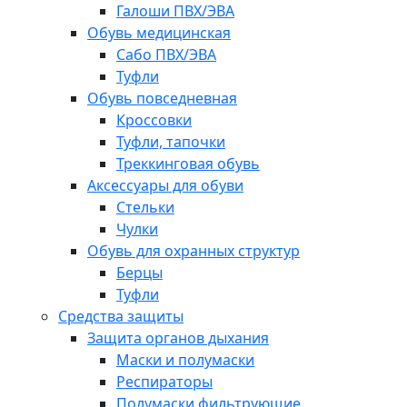
Галоши ПВХ/ЭВА
Обувь медицинская
Сабо ПВХ/ЭВА
Туфли
Обувь повседневная
Кроссовки
Туфли, тапочки
Треккинговая обувь
Аксессуары для обуви
Стельки
Чулки
Обувь для охранных структур
Берцы
Туфли
Средства защиты
Защита органов дыхания
Маски и полумаски
Респираторы
Полумаски фильтрующие