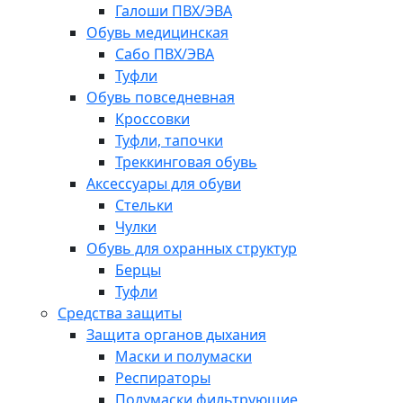
Галоши ПВХ/ЭВА
Обувь медицинская
Сабо ПВХ/ЭВА
Туфли
Обувь повседневная
Кроссовки
Туфли, тапочки
Треккинговая обувь
Аксессуары для обуви
Стельки
Чулки
Обувь для охранных структур
Берцы
Туфли
Средства защиты
Защита органов дыхания
Маски и полумаски
Респираторы
Полумаски фильтрующие