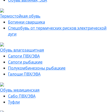
Обувь валяная, ЭВА
Термостойкая обувь
Ботинки сварщика
Спецобувь от термических рисков электрической
дуги
Обувь влагозащитная
Сапоги ПВХ/ЭВА
Сапоги рыбацкие
Полукомбинезоны рыбацкие
Галоши ПВХ/ЭВА
Обувь медицинская
Сабо ПВХ/ЭВА
Туфли