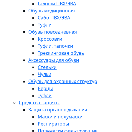
Галоши ПВХ/ЭВА
Обувь медицинская
Сабо ПВХ/ЭВА
Туфли
Обувь повседневная
Кроссовки
Туфли, тапочки
Треккинговая обувь
Аксессуары для обуви
Стельки
Чулки
Обувь для охранных структур
Берцы
Туфли
Средства защиты
Защита органов дыхания
Маски и полумаски
Респираторы
Полумаски фильтрующие