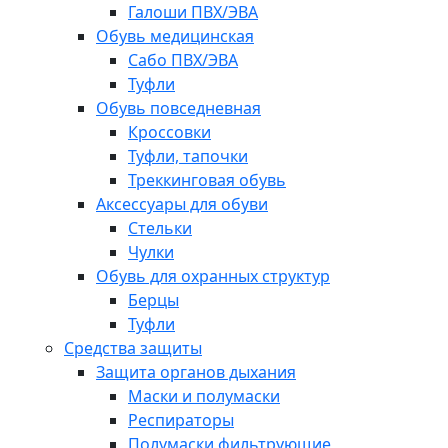
Галоши ПВХ/ЭВА
Обувь медицинская
Сабо ПВХ/ЭВА
Туфли
Обувь повседневная
Кроссовки
Туфли, тапочки
Треккинговая обувь
Аксессуары для обуви
Стельки
Чулки
Обувь для охранных структур
Берцы
Туфли
Средства защиты
Защита органов дыхания
Маски и полумаски
Респираторы
Полумаски фильтрующие