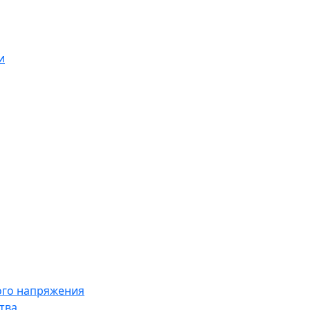
и
ого напряжения
тва