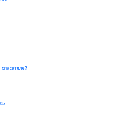
 спасателей
увь