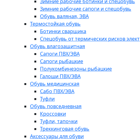
Зимние рабочие ботинки и спецобувь
Зимние рабочие сапоги и спецобувь
Обувь валяная, ЭВА
Термостойкая обувь
Ботинки сварщика
Спецобувь от термических рисков элект
Обувь влагозащитная
Сапоги ПВХ/ЭВА
Сапоги рыбацкие
Полукомбинезоны рыбацкие
Галоши ПВХ/ЭВА
Обувь медицинская
Сабо ПВХ/ЭВА
Туфли
Обувь повседневная
Кроссовки
Туфли, тапочки
Треккинговая обувь
Аксессуары для обуви