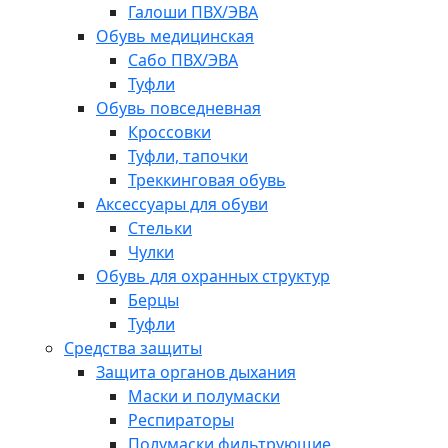
Галоши ПВХ/ЭВА
Обувь медицинская
Сабо ПВХ/ЭВА
Туфли
Обувь повседневная
Кроссовки
Туфли, тапочки
Треккинговая обувь
Аксессуары для обуви
Стельки
Чулки
Обувь для охранных структур
Берцы
Туфли
Средства защиты
Защита органов дыхания
Маски и полумаски
Респираторы
Полумаски фильтрующие