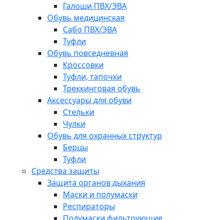
Галоши ПВХ/ЭВА
Обувь медицинская
Сабо ПВХ/ЭВА
Туфли
Обувь повседневная
Кроссовки
Туфли, тапочки
Треккинговая обувь
Аксессуары для обуви
Стельки
Чулки
Обувь для охранных структур
Берцы
Туфли
Средства защиты
Защита органов дыхания
Маски и полумаски
Респираторы
Полумаски фильтрующие