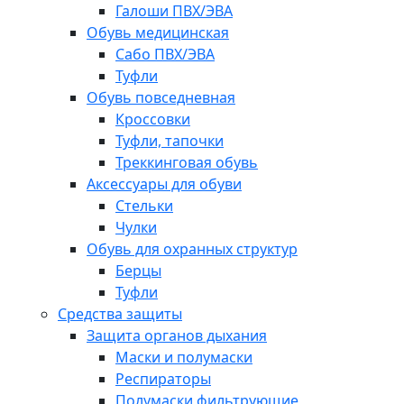
Галоши ПВХ/ЭВА
Обувь медицинская
Сабо ПВХ/ЭВА
Туфли
Обувь повседневная
Кроссовки
Туфли, тапочки
Треккинговая обувь
Аксессуары для обуви
Стельки
Чулки
Обувь для охранных структур
Берцы
Туфли
Средства защиты
Защита органов дыхания
Маски и полумаски
Респираторы
Полумаски фильтрующие