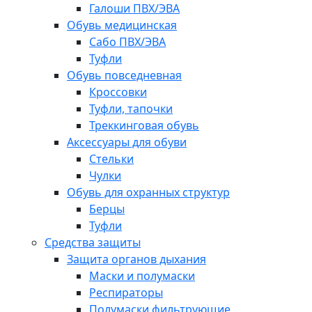
Галоши ПВХ/ЭВА
Обувь медицинская
Сабо ПВХ/ЭВА
Туфли
Обувь повседневная
Кроссовки
Туфли, тапочки
Треккинговая обувь
Аксессуары для обуви
Стельки
Чулки
Обувь для охранных структур
Берцы
Туфли
Средства защиты
Защита органов дыхания
Маски и полумаски
Респираторы
Полумаски фильтрующие