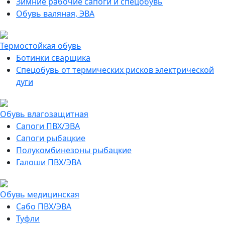
Зимние рабочие сапоги и спецобувь
Обувь валяная, ЭВА
Термостойкая обувь
Ботинки сварщика
Спецобувь от термических рисков электрической
дуги
Обувь влагозащитная
Сапоги ПВХ/ЭВА
Сапоги рыбацкие
Полукомбинезоны рыбацкие
Галоши ПВХ/ЭВА
Обувь медицинская
Сабо ПВХ/ЭВА
Туфли