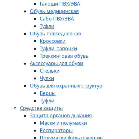
Галоши ПВХ/ЭВА
Обувь медицинская
Сабо ПВХ/ЭВА
Туфли
Обувь повседневная
Кроссовки
Туфли, тапочки
Треккинговая обувь
Аксессуары для обуви
Стельки
Чулки
Обувь для охранных структур
Берцы
Туфли
Средства защиты
Защита органов дыхания
Маски и полумаски
Респираторы
Полумаски фильтрующие