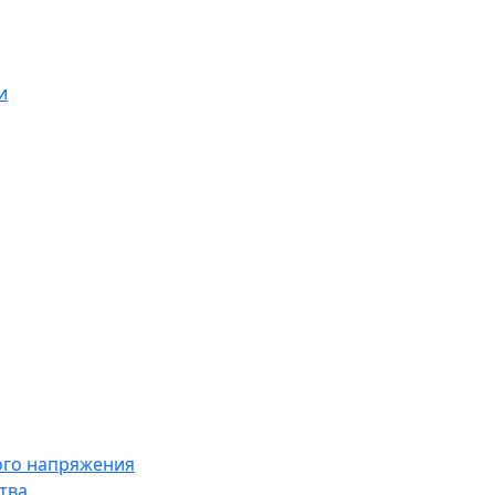
и
ого напряжения
тва