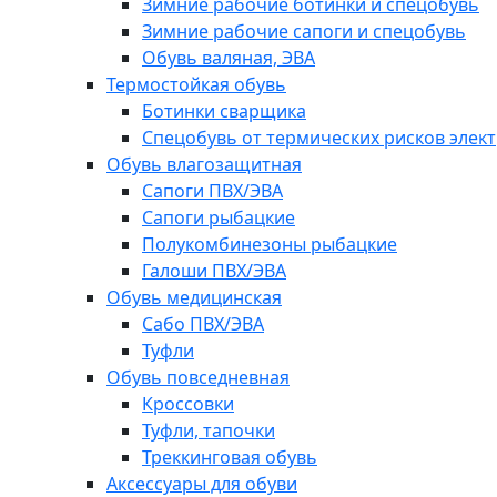
Зимние рабочие ботинки и спецобувь
Зимние рабочие сапоги и спецобувь
Обувь валяная, ЭВА
Термостойкая обувь
Ботинки сварщика
Спецобувь от термических рисков элект
Обувь влагозащитная
Сапоги ПВХ/ЭВА
Сапоги рыбацкие
Полукомбинезоны рыбацкие
Галоши ПВХ/ЭВА
Обувь медицинская
Сабо ПВХ/ЭВА
Туфли
Обувь повседневная
Кроссовки
Туфли, тапочки
Треккинговая обувь
Аксессуары для обуви