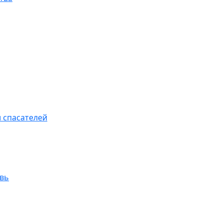
 спасателей
увь