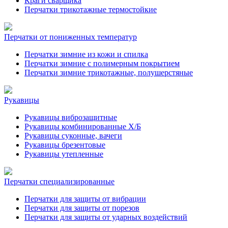
Краги сварщика
Перчатки трикотажные термостойкие
Перчатки от пониженных температур
Перчатки зимние из кожи и спилка
Перчатки зимние с полимерным покрытием
Перчатки зимние трикотажные, полушерстяные
Рукавицы
Рукавицы виброзащитные
Рукавицы комбинированные Х/Б
Рукавицы суконные, вачеги
Рукавицы брезентовые
Рукавицы утепленные
Перчатки специализированные
Перчатки для защиты от вибрации
Перчатки для защиты от порезов
Перчатки для защиты от ударных воздействий