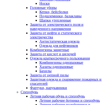
Носки
Головные уборы
Кепки, бейсболки
Подшлемники, балаклавы
Шапки утепленные
Защита от электрического поля и
наведенного напряжения
Защита от нефти и статического
электричества
Антистатическая одежда
Одежда для нефтяников
Комбинезоны защитные
Защита от кислот и щелочей
Одежда краткосрочного пользования
Комбинезоны одноразовые
Халаты одноразовые
Бахилы
Защита от цепной пилы
Защитная одежда и снаряжение пожарных и
спасателей
Фартуки, нарукавники
Спецобувь
Летняя рабочая обувь и спецобувь
Летние рабочие ботинки и спецобувь
Летние рабочие полуботинки и