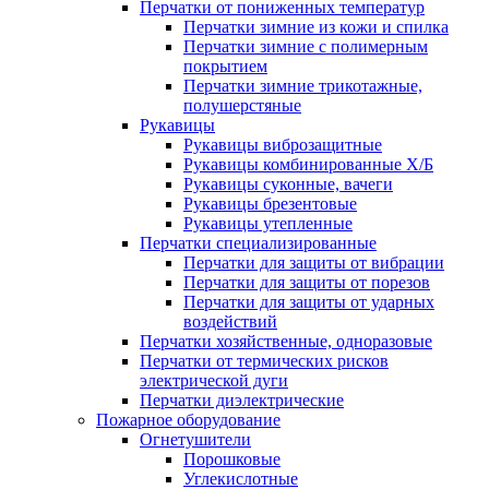
Перчатки от пониженных температур
Перчатки зимние из кожи и спилка
Перчатки зимние с полимерным
покрытием
Перчатки зимние трикотажные,
полушерстяные
Рукавицы
Рукавицы виброзащитные
Рукавицы комбинированные Х/Б
Рукавицы суконные, вачеги
Рукавицы брезентовые
Рукавицы утепленные
Перчатки специализированные
Перчатки для защиты от вибрации
Перчатки для защиты от порезов
Перчатки для защиты от ударных
воздействий
Перчатки хозяйственные, одноразовые
Перчатки от термических рисков
электрической дуги
Перчатки диэлектрические
Пожарное оборудование
Огнетушители
Порошковые
Углекислотные