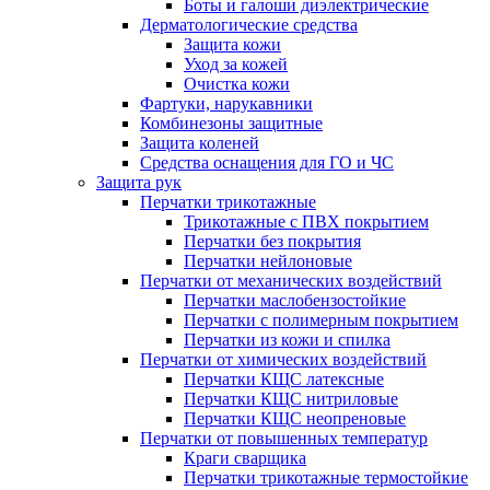
Боты и галоши диэлектрические
Дерматологические средства
Защита кожи
Уход за кожей
Очистка кожи
Фартуки, нарукавники
Комбинезоны защитные
Защита коленей
Средства оснащения для ГО и ЧС
Защита рук
Перчатки трикотажные
Трикотажные с ПВХ покрытием
Перчатки без покрытия
Перчатки нейлоновые
Перчатки от механических воздействий
Перчатки маслобензостойкие
Перчатки с полимерным покрытием
Перчатки из кожи и спилка
Перчатки от химических воздействий
Перчатки КЩС латексные
Перчатки КЩС нитриловые
Перчатки КЩС неопреновые
Перчатки от повышенных температур
Краги сварщика
Перчатки трикотажные термостойкие