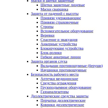
Маски и щитки защитные
Щитки защитные лицевые
Маски сварщика
Защита от падений с высоты
Привязи удерживающие
Привязи страховочные
Стропы
Вспомогательное оборудование
Веревки
Спасение и эвакуация
Анкерные устройства
Блокирующие устройства
Блок-ролики
Гибкие анкерные линии
Защита органов слуха
Вкладыши противошумные (беруши)
Наушники противошумные
Безопасность рабочего места
Аптечки медицинские
Средства ограждения
Грузоподъемное оборудование
Газоанализаторы
Диэлектрические средства защиты
Перчатки диэлектрические
Коврики диэлектрические