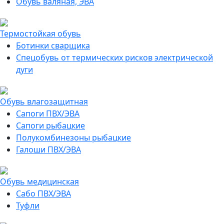
Обувь валяная, ЭВА
Термостойкая обувь
Ботинки сварщика
Спецобувь от термических рисков электрической
дуги
Обувь влагозащитная
Сапоги ПВХ/ЭВА
Сапоги рыбацкие
Полукомбинезоны рыбацкие
Галоши ПВХ/ЭВА
Обувь медицинская
Сабо ПВХ/ЭВА
Туфли