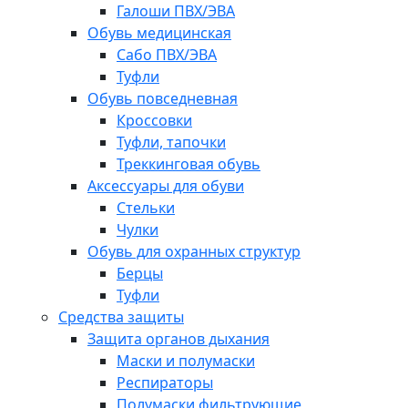
Галоши ПВХ/ЭВА
Обувь медицинская
Сабо ПВХ/ЭВА
Туфли
Обувь повседневная
Кроссовки
Туфли, тапочки
Треккинговая обувь
Аксессуары для обуви
Стельки
Чулки
Обувь для охранных структур
Берцы
Туфли
Средства защиты
Защита органов дыхания
Маски и полумаски
Респираторы
Полумаски фильтрующие