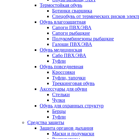
Термостойкая обувь
Ботинки сварщика
Спецобувь от термических рисков элект
Обувь влагозащитная
Сапоги ПВХ/ЭВА
Сапоги рыбацкие
Полукомбинезоны рыбацкие
Галоши ПВХ/ЭВА
Обувь медицинская
Сабо ПВХ/ЭВА
Туфли
Обувь повседневная
Кроссовки
Туфли, тапочки
Треккинговая обувь
Аксессуары для обуви
Стельки
Чулки
Обувь для охранных структур
Берцы
Туфли
Средства защиты
Защита органов дыхания
Маски и полумаски