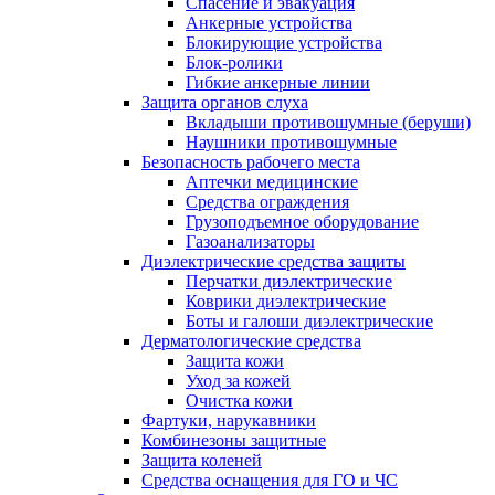
Спасение и эвакуация
Анкерные устройства
Блокирующие устройства
Блок-ролики
Гибкие анкерные линии
Защита органов слуха
Вкладыши противошумные (беруши)
Наушники противошумные
Безопасность рабочего места
Аптечки медицинские
Средства ограждения
Грузоподъемное оборудование
Газоанализаторы
Диэлектрические средства защиты
Перчатки диэлектрические
Коврики диэлектрические
Боты и галоши диэлектрические
Дерматологические средства
Защита кожи
Уход за кожей
Очистка кожи
Фартуки, нарукавники
Комбинезоны защитные
Защита коленей
Средства оснащения для ГО и ЧС