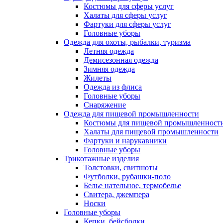
Костюмы для сферы услуг
Халаты для сферы услуг
Фартуки для сферы услуг
Головные уборы
Одежда для охоты, рыбалки, туризма
Летняя одежда
Демисезонная одежда
Зимняя одежда
Жилеты
Одежда из флиса
Головные уборы
Снаряжение
Одежда для пищевой промышленности
Костюмы для пищевой промышленност
Халаты для пищевой промышленности
Фартуки и нарукавники
Головные уборы
Трикотажные изделия
Толстовки, свитшоты
Футболки, рубашки-поло
Белье нательное, термобелье
Свитера, джемпера
Носки
Головные уборы
Кепки, бейсболки