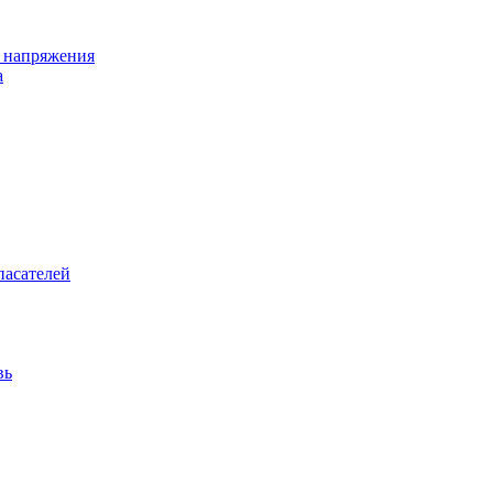
о напряжения
а
пасателей
вь