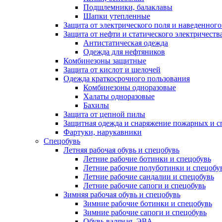
Подшлемники, балаклавы
Шапки утепленные
Защита от электрического поля и наведенног
Защита от нефти и статического электричеств
Антистатическая одежда
Одежда для нефтяников
Комбинезоны защитные
Защита от кислот и щелочей
Одежда краткосрочного пользования
Комбинезоны одноразовые
Халаты одноразовые
Бахилы
Защита от цепной пилы
Защитная одежда и снаряжение пожарных и с
Фартуки, нарукавники
Спецобувь
Летняя рабочая обувь и спецобувь
Летние рабочие ботинки и спецобувь
Летние рабочие полуботинки и спецобу
Летние рабочие сандалии и спецобувь
Летние рабочие сапоги и спецобувь
Зимняя рабочая обувь и спецобувь
Зимние рабочие ботинки и спецобувь
Зимние рабочие сапоги и спецобувь
Обувь валяная, ЭВА