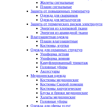
Жилеты сигнальные
Плащи сигнальные
Защита от повышенных температур
Одежда для сварщиков
Одежда для металлургов
Защита от термических рисков электродуги
Энергия из хлопковой ткани
Энергия из арамидной ткани
Влагозащитная одежда
Плащи влагозащитные
Костюмы, куртки
Одежда для охранных структур
Униформа летняя
Униформа зимняя
Камуфлированный трикотаж
Головные уборы
Аксессуары
Медицинская одежда
Костюмы медицинские
Костюмы Скорой помощи
Костюмы хирургические
Блузы и брюки медицинские
Халаты медицинские
Головные уборы
Одежда для сферы услуг