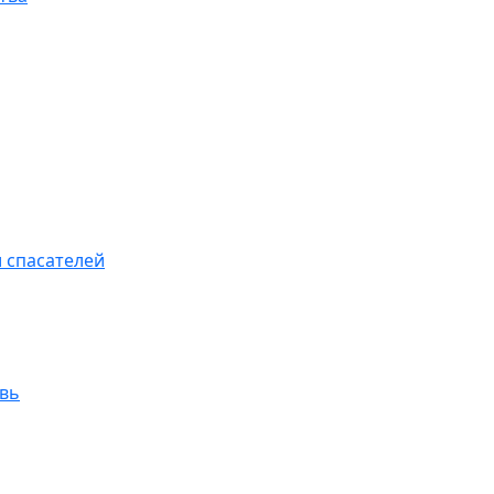
 спасателей
увь