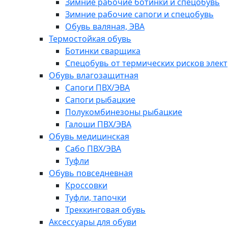
Зимние рабочие ботинки и спецобувь
Зимние рабочие сапоги и спецобувь
Обувь валяная, ЭВА
Термостойкая обувь
Ботинки сварщика
Спецобувь от термических рисков элект
Обувь влагозащитная
Сапоги ПВХ/ЭВА
Сапоги рыбацкие
Полукомбинезоны рыбацкие
Галоши ПВХ/ЭВА
Обувь медицинская
Сабо ПВХ/ЭВА
Туфли
Обувь повседневная
Кроссовки
Туфли, тапочки
Треккинговая обувь
Аксессуары для обуви