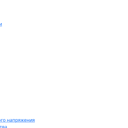
и
ого напряжения
тва